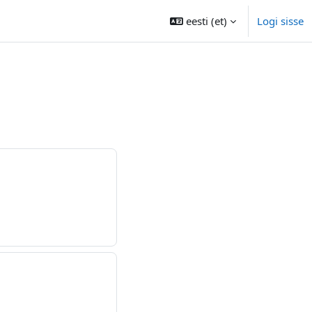
eesti ‎(et)‎
Logi sisse