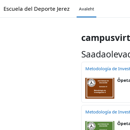
Jäta vahele peasisuni
Escuela del Deporte Jerez
Avaleht
campusvirt
Saadaoleva
Metodología de Invest
Õpeta
Metodología de Invest
Õpeta