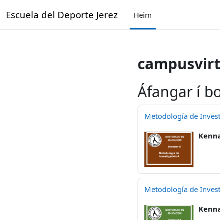
Farðu á aðalefni
Escuela del Deporte Jerez
Heim
campusvirt
Áfangar í b
Metodología de Invest
Kenna
Metodología de Invest
Kenna