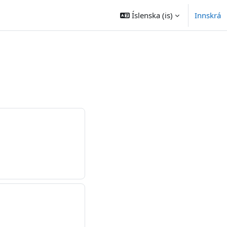
Íslenska ‎(is)‎
Innskrá