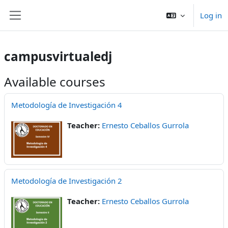
Skip to main content
Log in
Side panel
campusvirtualedj
Available courses
Metodología de Investigación 4
Teacher:
Ernesto Ceballos Gurrola
Metodología de Investigación 2
Teacher:
Ernesto Ceballos Gurrola