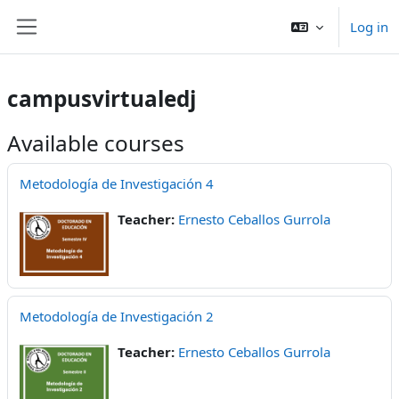
Skip to main content
Log in
Side panel
campusvirtualedj
Available courses
Metodología de Investigación 4
Teacher:
Ernesto Ceballos Gurrola
Metodología de Investigación 2
Teacher:
Ernesto Ceballos Gurrola