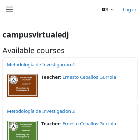
Skip to main content
Log in
Side panel
campusvirtualedj
Available courses
Metodología de Investigación 4
Teacher:
Ernesto Ceballos Gurrola
Metodología de Investigación 2
Teacher:
Ernesto Ceballos Gurrola