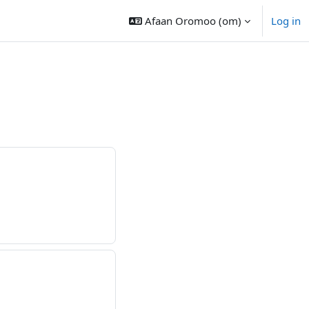
Afaan Oromoo ‎(om)‎
Log in