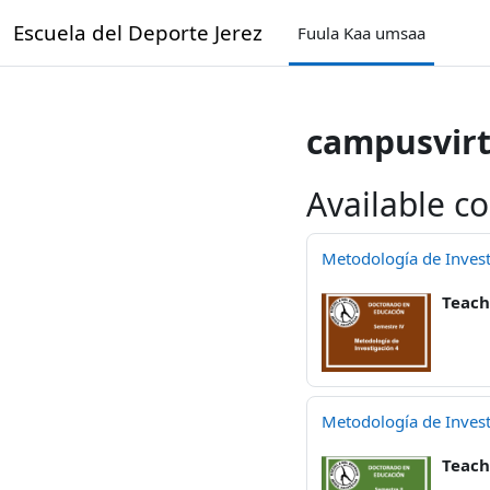
gara qabiyyee baafata darbi
Escuela del Deporte Jerez
Fuula Kaa umsaa
campusvirt
Available c
Metodología de Invest
Teach
Metodología de Invest
Teach