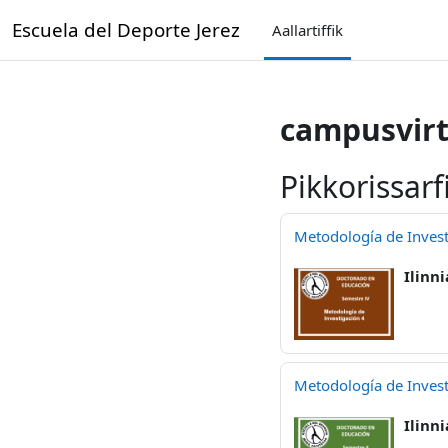
Gå til hovedindhold
Escuela del Deporte Jerez
Aallartiffik
campusvirt
Pikkorissarf
Metodología de Invest
Ilinni
Metodología de Invest
Ilinni