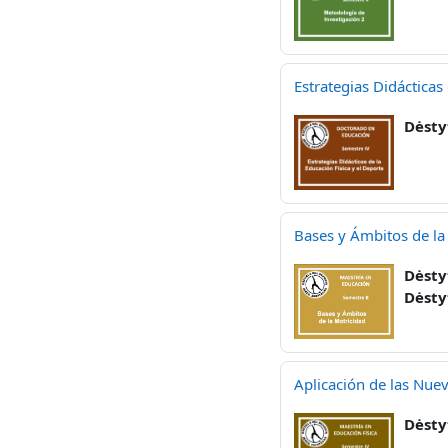
Estrategias Didácticas
Dėsty
Bases y Ámbitos de la
Dėsty
Dėsty
Aplicación de las Nuev
Dėsty