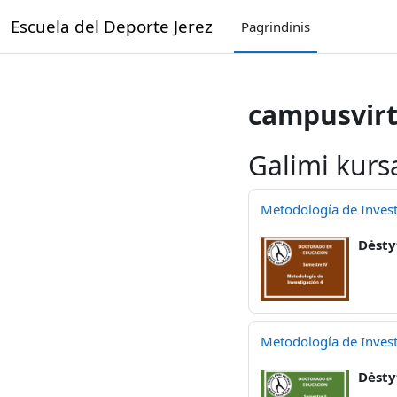
Pereiti į pagrindinį turinį
Escuela del Deporte Jerez
Pagrindinis
campusvirt
Galimi kurs
Metodología de Invest
Dėsty
Metodología de Invest
Dėsty