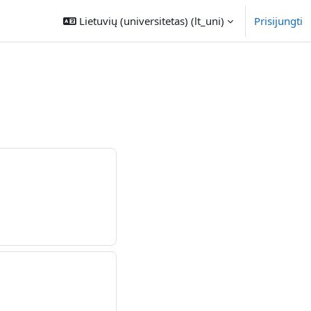
Lietuvių (universitetas) ‎(lt_uni)‎
Prisijungti