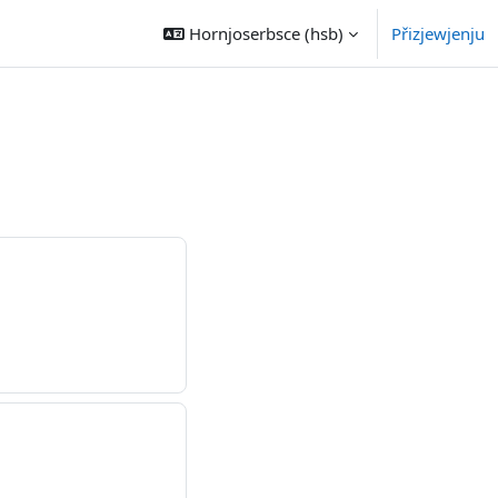
Hornjoserbsce ‎(hsb)‎
Přizjewjenju