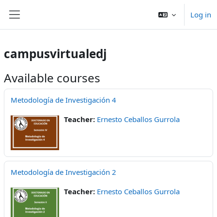
Skip to main content
Log in
Side panel
campusvirtualedj
Available courses
Metodología de Investigación 4
Teacher:
Ernesto Ceballos Gurrola
Metodología de Investigación 2
Teacher:
Ernesto Ceballos Gurrola